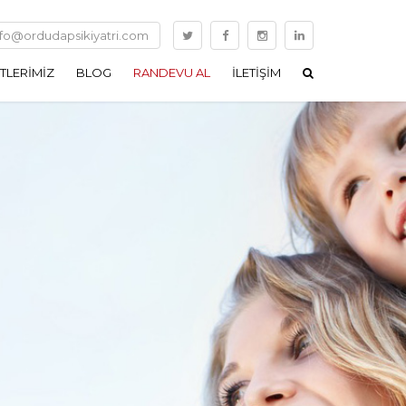
nfo@ordudapsikiyatri.com
TLERIMIZ
BLOG
RANDEVU AL
İLETIŞIM
RESYON
YAZILARIM
K BOZUKLUK
BIZDEN HABERLER
AL ANKSIYETI BOZUKLUĞU
BASINDA BIZ
YAL FOBI)
SIF KOMPULSIF
UKLUK
LIK BOZUKLUKLARI
 SORUNLARI