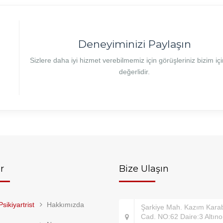
Deneyiminizi Paylaşın
Sizlere daha iyi hizmet verebilmemiz için görüşleriniz bizim iç
değerlidir.
r
Bize Ulaşın
sikiyartrist
Hakkımızda
Şarkiye Mah. Kazım Karab
Cad. NO:62 Daire:3 Altın