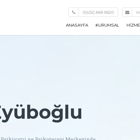
0(452) 666 6620
i
ANASAYFA
KURUMSAL
HIZME
HAKKIMIZDA
DEP
PANI
SOSY
(SOS
OBSE
Eyüboğlu
BOZ
KIŞI
ÇIFT
el Psikiyatri ve Psikoterapi Merkezinde