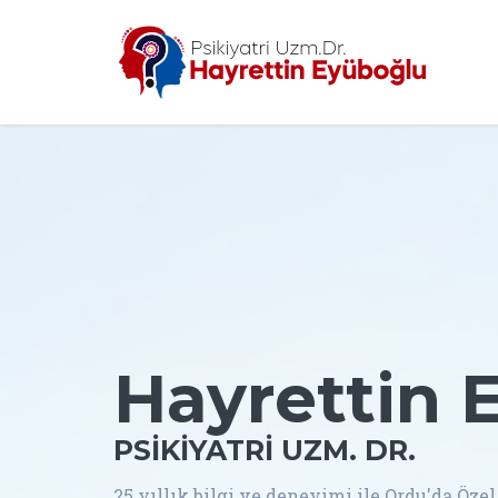
Hayrettin 
PSIKIYATRI UZM. DR.
25 yıllık bilgi ve deneyimi ile Ordu'da Öz