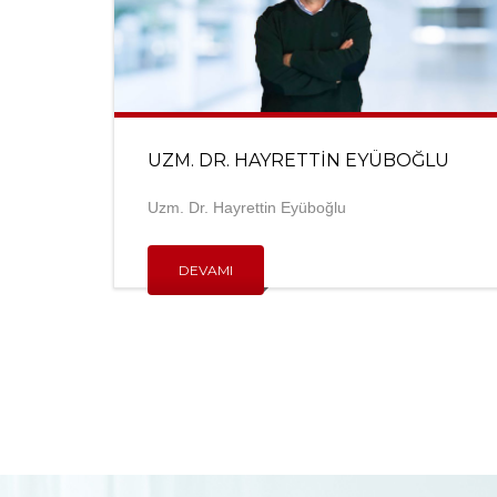
UZM. DR. HAYRETTIN EYÜBOĞLU
Uzm. Dr. Hayrettin Eyüboğlu
DEVAMI