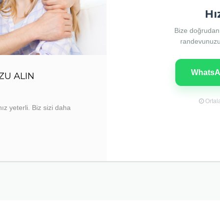
Hı
Bize doğrudan
randevunuzu s
WhatsAp
U ALIN
Ortala
z yeterli. Biz sizi daha